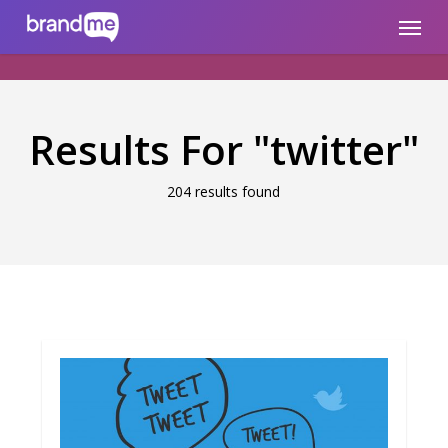
Skip
brandme.la
Menu
to
main
content
Results For
"twitter"
204 results found