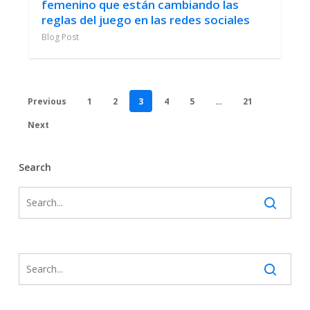
femenino que están cambiando las
reglas del juego en las redes sociales
Blog Post
Previous
1
2
3
4
5
…
21
Next
Search