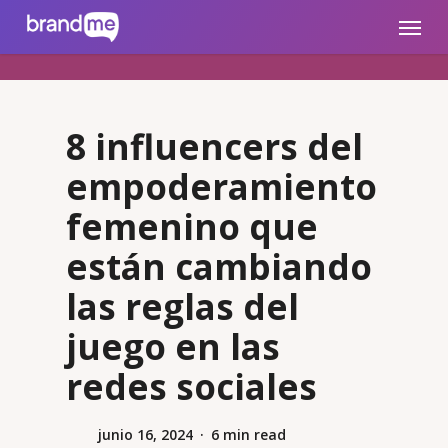
Skip
brandme.la
Menu
to
main
content
8 influencers del
empoderamiento
femenino que
están cambiando
las reglas del
juego en las
redes sociales
junio 16, 2024
6 min read