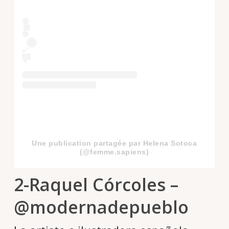
Une publication partagée par Helena Sotoca
(@femme.sapiens)
2-Raquel Córcoles –
@modernadepueblo