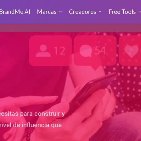
BrandMe AI
Marcas
Creadores
Free Tools
esitas para construir y
 nivel de influencia que