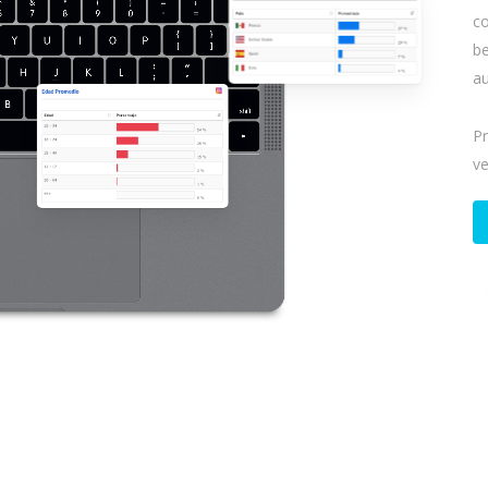
co
be
au
Pr
ve