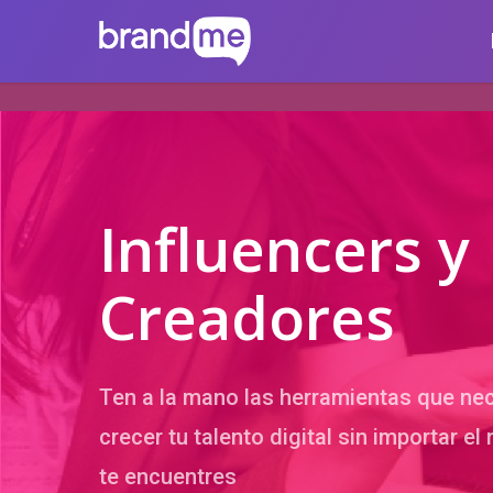
Skip
brandme.la
to
main
content
Influencers y
Creadores
Ten a la mano las herramientas que nec
crecer tu talento digital sin importar el
te encuentres