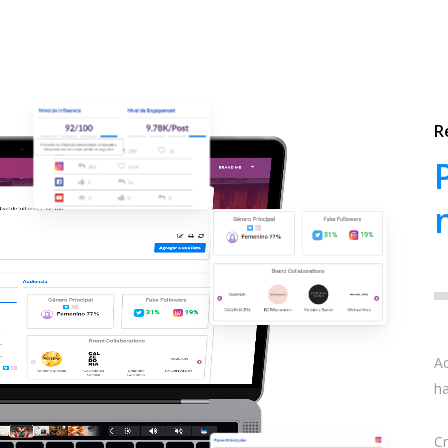
R
Ac
ha
Cr