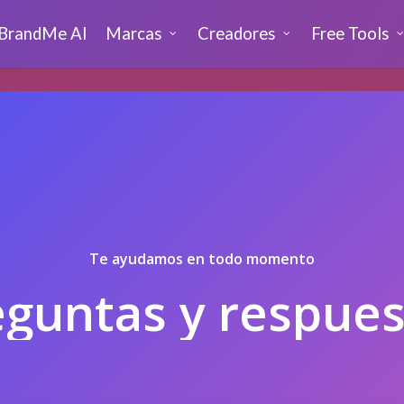
BrandMe AI
Marcas
Creadores
Free Tools
Te ayudamos en todo momento
eguntas y respues