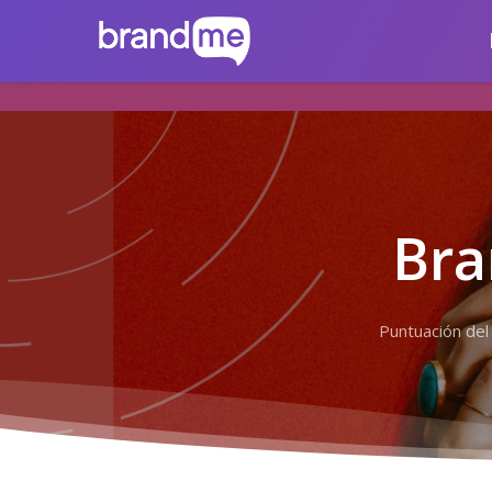
Skip
brandme.la
to
main
content
Bra
Puntuación del