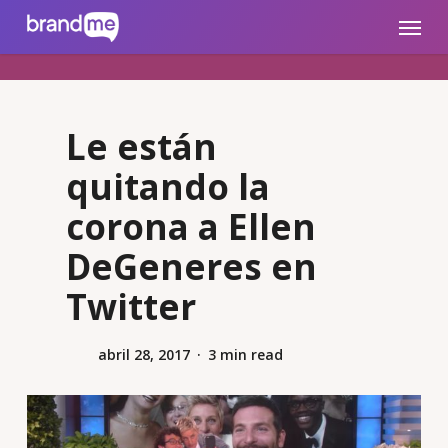
Skip
brandme.la
Menu
to
main
content
Le están
quitando la
corona a Ellen
DeGeneres en
Twitter
abril 28, 2017
3 min read