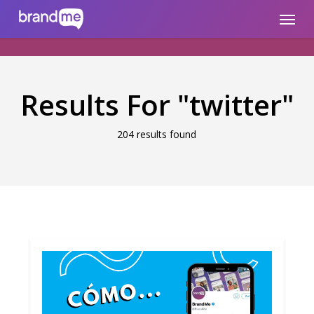
Skip
brandme.la
Menu
to
main
content
Results For
"twitter"
204 results found