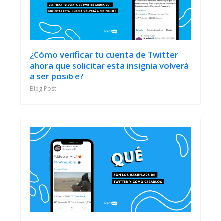
¿Cómo verificar tu cuenta de Twitter
ahora que solicitar esta insignia volverá
a ser posible?
Blog Post