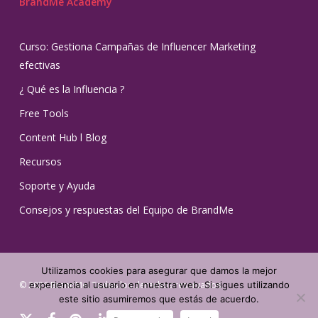
BrandMe Academy
Curso: Gestiona Campañas de Influencer Marketing
efectivas
¿ Qué es la Influencia ?
Free Tools
Content Hub l Blog
Recursos
Soporte y Ayuda
Consejos y respuestas del Equipo de BrandMe
Utilizamos cookies para asegurar que damos la mejor
© 2026 BrandMe. Todos los derechos reservados.
experiencia al usuario en nuestra web. Si sigues utilizando
este sitio asumiremos que estás de acuerdo.
x-
facebook
pinterest
linkedin
youtube
instagram
tiktok