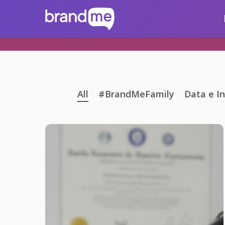
Skip
brandme.la
to
main
content
All
#BrandMeFamily
Data e In