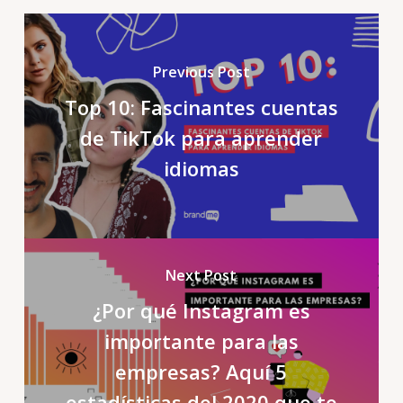
Previous Post
Top 10: Fascinantes cuentas
de TikTok para aprender
idiomas
Next Post
¿Por qué Instagram es
importante para las
empresas? Aquí 5
estadísticas del 2020 que te