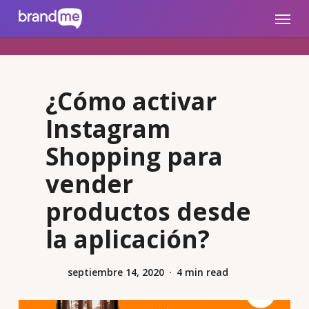
Skip
brandme.la
Menu
to
main
content
¿Cómo activar
Instagram
Shopping para
vender
productos desde
la aplicación?
septiembre 14, 2020
4 min read