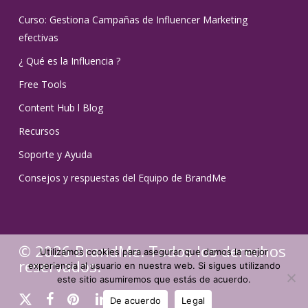
Curso: Gestiona Campañas de Influencer Marketing
efectivas
¿ Qué es la Influencia ?
Free Tools
Content Hub l Blog
Recursos
Soporte y Ayuda
Consejos y respuestas del Equipo de BrandMe
© 2026 BrandMe. Todos los derechos
Utilizamos cookies para asegurar que damos la mejor
reservados.
experiencia al usuario en nuestra web. Si sigues utilizando
este sitio asumiremos que estás de acuerdo.
x-
facebook
pinterest
linkedin
youtube
instagram
tiktok
De acuerdo
Legal