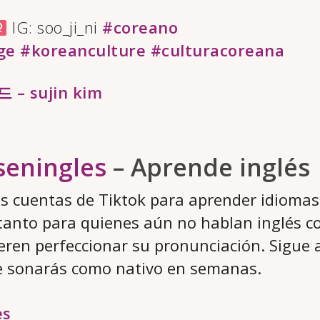
IG: soo_ji_ni
#coreano
ge
#koreanculture
#culturacoreana
 sujin kim
eningles
– Aprende inglés
as cuentas de Tiktok para aprender idioma
Es tanto para quienes aún no hablan inglés 
eren perfeccionar su pronunciación. Sigue 
 sonarás como nativo en semanas.
es