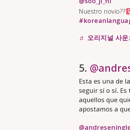
@soo_ji_ni
Nuestro novio??‍
#koreanlangua
♬ 오리지널 사운드 –
5.
@andres
Esta es una de l
seguir sí o sí. 
aquellos que qui
apostamos a que
@andreseningl