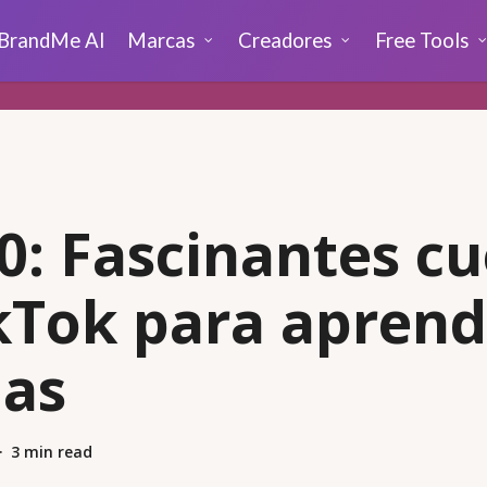
BrandMe AI
Marcas
Creadores
Free Tools
0: Fascinantes c
kTok para aprend
mas
3 min read