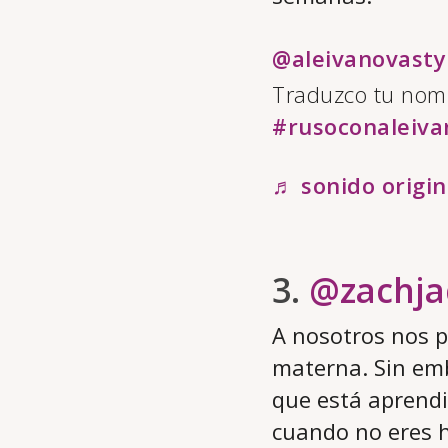
@aleivanovasty
Traduzco tu nom
#rusoconaleiva
♬ sonido origin
3.
@zachja
A nosotros nos p
materna. Sin em
que está aprendi
cuando no eres h