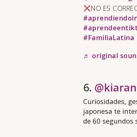
NO ES CORRE
#aprendiendoin
#aprendeentik
#FamiliaLatina
♬ original soun
6.
@kiaran
Curiosidades, ges
japonesa te inter
de 60 segundos s