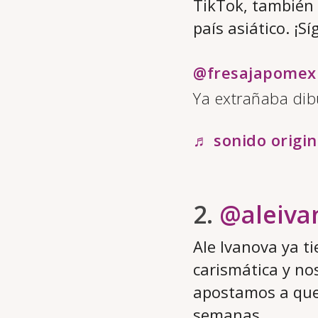
TikTok, también 
país asiático. ¡S
@fresajapomex
Ya extrañaba dib
♬ sonido origin
2.
@aleiva
Ale Ivanova ya t
carismática y no
apostamos a que 
semanas.