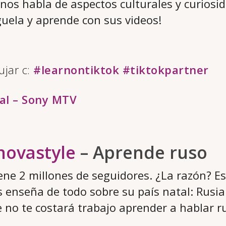
nos habla de aspectos culturales y curiosi
íguela y aprende con sus videos!
ujar c:
#learnontiktok
#tiktokpartner
al – Sony MTV
novastyle
– Aprende ruso
iene 2 millones de seguidores. ¿La razón? E
s enseña de todo sobre su país natal: Rusia.
no te costará trabajo aprender a hablar r