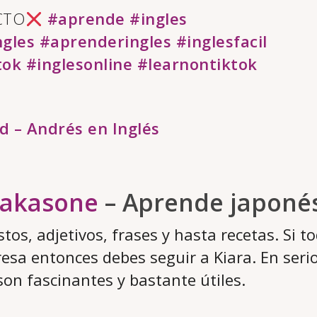
CTO
#aprende
#ingles
gles
#aprenderingles
#inglesfacil
tok
#inglesonline
#learnontiktok
d – Andrés en Inglés
akasone
– Aprende japoné
tos, adjetivos, frases y hasta recetas. Si to
esa entonces debes seguir a Kiara. En serio
on fascinantes y bastante útiles.