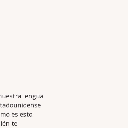
 nuestra lengua
stadounidense
ómo es esto
ién te