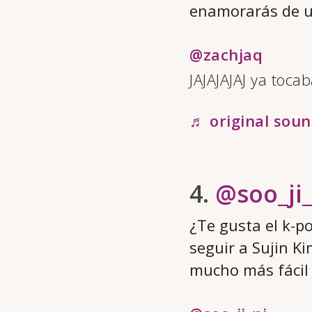
enamorarás de u
@zachjaq
JAJAJAJAJ ya tocab
♬ original soun
4.
@soo_ji_
¿Te gusta el k-p
seguir a Sujin Ki
mucho más fácil 