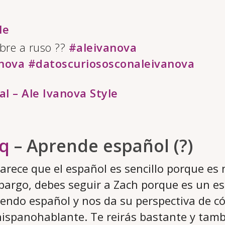
le
bre a ruso ??
#aleivanova
nova
#datoscuriososconaleivanova
al – Ale Ivanova Style
q
– Aprende español (?)
arece que el español es sencillo porque es
bargo, debes seguir a Zach porque es un e
endo español y nos da su perspectiva de c
ispanohablante. Te reirás bastante y tamb