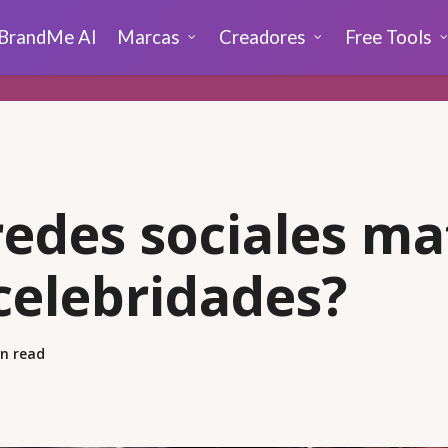
BrandMe AI
Marcas
Creadores
Free Tools
redes sociales m
 celebridades?
n read