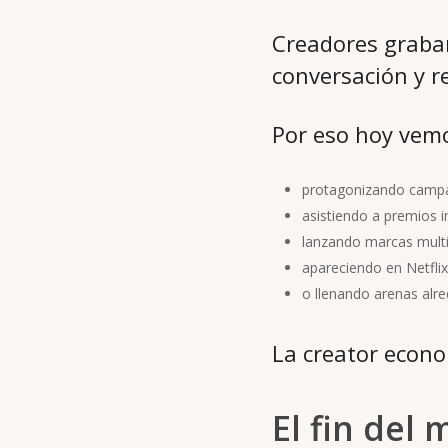
Creadores graba
conversación y r
Por eso hoy vemo
protagonizando campa
asistiendo a premios i
lanzando marcas multi
apareciendo en Netflix
o llenando arenas alr
La creator econo
El fin del 