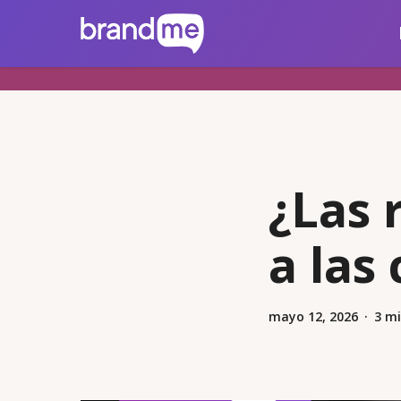
Skip
brandme.la
to
main
content
¿Las 
a las
mayo 12, 2026
3 mi