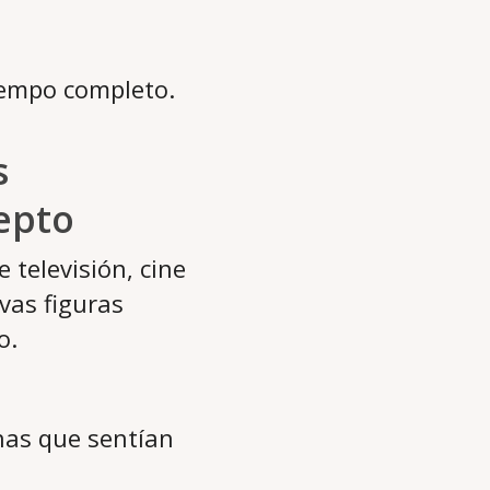
iempo completo.
s
epto
 televisión, cine
vas figuras
o.
nas que sentían