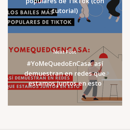
populares de TikTok (con
tutorial)
Next Post
#YoMeQuedoEnCasa: así
demuestran en redes que
estamos juntos en esto