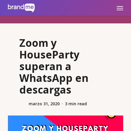
Skip
brandme.la
Menu
to
main
content
Zoom y
HouseParty
superan a
WhatsApp en
descargas
marzo 31, 2020
3 min read