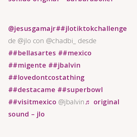
@jesusgamajr
##jlotiktokchallenge
de @jlo con @chadbi_ desde
##bellasartes
##mexico
##migente
##jbalvin
##lovedontcostathing
##destacame
##superbowl
##visitmexico
@jbalvin
♬ original
sound – jlo