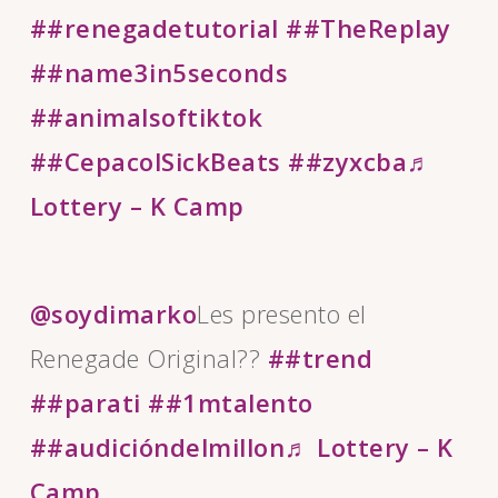
##renegadetutorial
##TheReplay
##name3in5seconds
##animalsoftiktok
##CepacolSickBeats
##zyxcba
♬
Lottery – K Camp
@soydimarko
Les presento el
Renegade Original??
##trend
##parati
##1mtalento
##audicióndelmillon
♬ Lottery – K
Camp