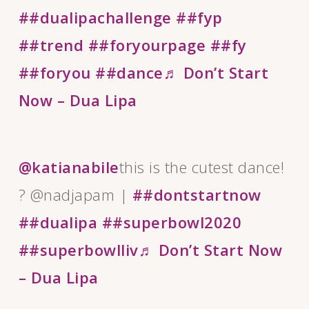
##dualipachallenge
##fyp
##trend
##foryourpage
##fy
##foryou
##dance
♬ Don’t Start
Now – Dua Lipa
@katianabile
this is the cutest dance!
? @nadjapam |
##dontstartnow
##dualipa
##superbowl2020
##superbowlliv
♬ Don’t Start Now
– Dua Lipa