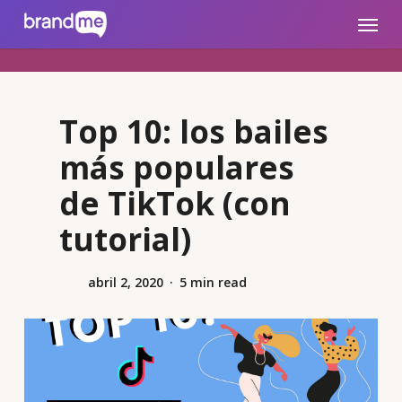
Skip
brandme.la
Menu
to
main
content
Top 10: los bailes
más populares
de TikTok (con
tutorial)
abril 2, 2020
5 min read