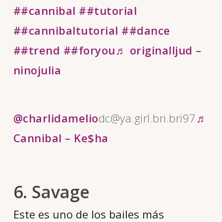
##cannibal
##tutorial
##cannibaltutorial
##dance
##trend
##foryоu
♬ originalljud –
ninojulia
@charlidamelio
dc@ya.girl.bri.bri97
♬
Cannibal – Ke$ha
6. Savage
Este es uno de los bailes más