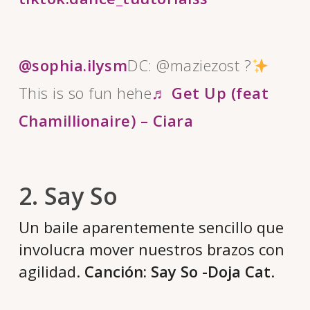
@sophia.ilysm
DC: @maziezost ?
This is so fun hehe
♬ Get Up (feat
Chamillionaire) – Ciara
2. Say So
Un baile aparentemente sencillo que
involucra mover nuestros brazos con
agilidad.
Canción: Say So -Doja Cat
.