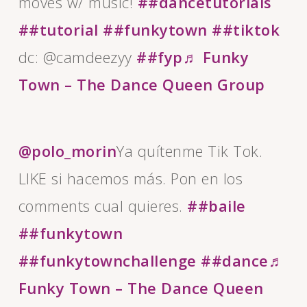
moves w/ music!
##dancetutorials
##tutorial
##funkytown
##tiktok
dc: @camdeezyy
##fyp
♬ Funky
Town – The Dance Queen Group
@polo_morin
Ya quítenme Tik Tok.
LIKE si hacemos más. Pon en los
comments cual quieres.
##baile
##funkytown
##funkytownchallenge
##dance
♬
Funky Town – The Dance Queen