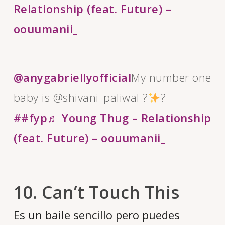
Relationship (feat. Future) –
oouumanii_
@anygabriellyofficial
My number one
baby is @shivani_paliwal ?
?
##fyp
♬ Young Thug – Relationship
(feat. Future) – oouumanii_
10. Can’t Touch This
Es un baile sencillo pero puedes