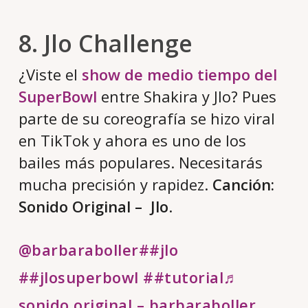
8. Jlo Challenge
¿Viste el
show de medio tiempo del
SuperBowl
entre Shakira y Jlo? Pues
parte de su coreografía se hizo viral
en TikTok y ahora es uno de los
bailes más populares. Necesitarás
mucha precisión y rapidez.
Canción:
Sonido Original – Jlo
.
@barbaraboller
##jlo
##jlosuperbowl
##tutorial
♬
sonido original – barbaraboller