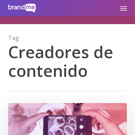
Skip
brandme.la
Menu
to
main
content
Tag
Creadores de
contenido