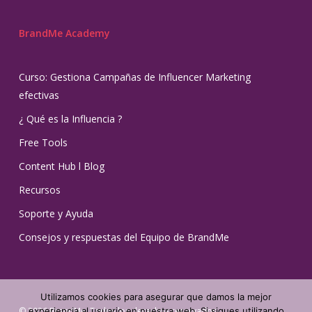
BrandMe Academy
Curso: Gestiona Campañas de Influencer Marketing
efectivas
¿ Qué es la Influencia ?
Free Tools
Content Hub l Blog
Recursos
Soporte y Ayuda
Consejos y respuestas del Equipo de BrandMe
Utilizamos cookies para asegurar que damos la mejor
experiencia al usuario en nuestra web. Si sigues utilizando
© 2026 BrandMe. Todos los derechos reservados.