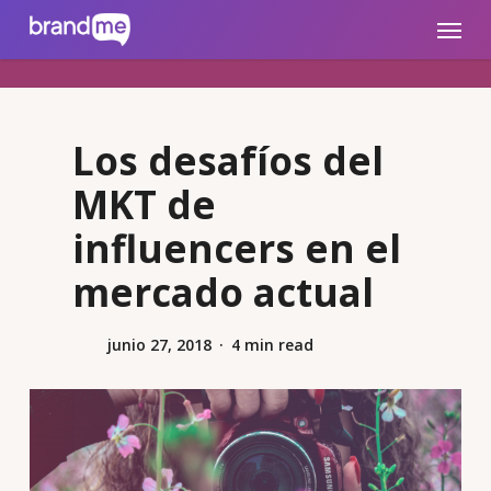
Skip
brandme.la
Menu
to
main
content
Los desafíos del
MKT de
influencers en el
mercado actual
junio 27, 2018
4 min read