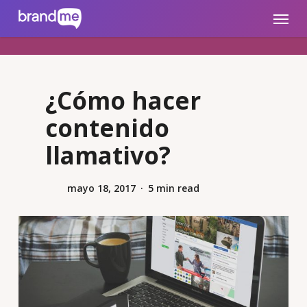
Skip
brandme.la
Menu
to
main
content
¿Cómo hacer
contenido
llamativo?
mayo 18, 2017
5 min read