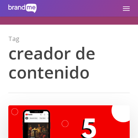
Skip
brandme.la
Menu
to
main
content
Tag
creador de
contenido