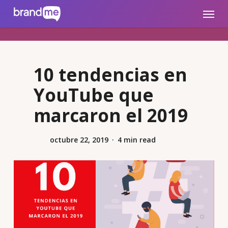
Skip
brandme.la
Menu
to
main
content
10 tendencias en
YouTube que
marcaron el 2019
octubre 22, 2019
4 min read