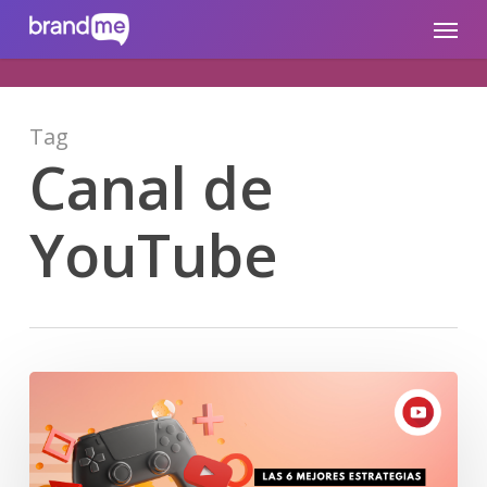
Skip
brandme.la
Menu
to
main
content
Tag
Canal de
YouTube