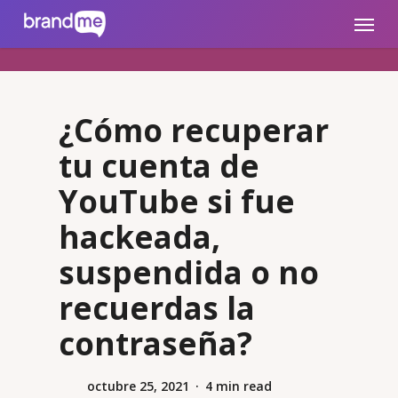
Skip
brandme.la
Menu
to
main
content
¿Cómo recuperar
tu cuenta de
YouTube si fue
hackeada,
suspendida o no
recuerdas la
contraseña?
octubre 25, 2021
4 min read