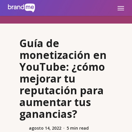
Skip
brandme.la
Menu
to
main
content
Guía de
monetización en
YouTube: ¿cómo
mejorar tu
reputación para
aumentar tus
ganancias?
agosto 14, 2022
5 min read