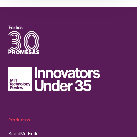
Productos
BrandMe Finder