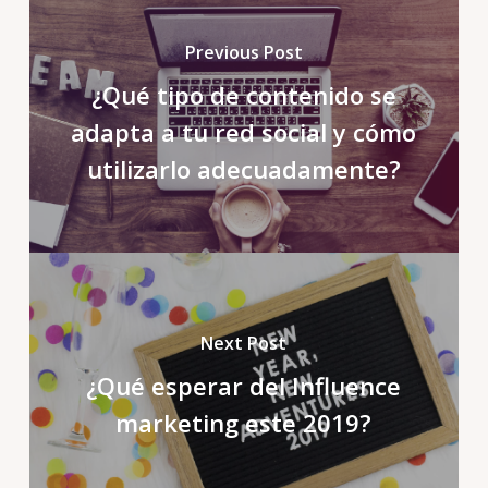
Previous Post
¿Qué tipo de contenido se
adapta a tu red social y cómo
utilizarlo adecuadamente?
Next Post
¿Qué esperar del Influence
marketing este 2019?