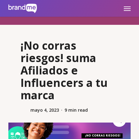
Skip
brandme.la
Menu
to
main
content
¡No corras
riesgos! suma
Afiliados e
Influencers a tu
marca
mayo 4, 2023
9 min read