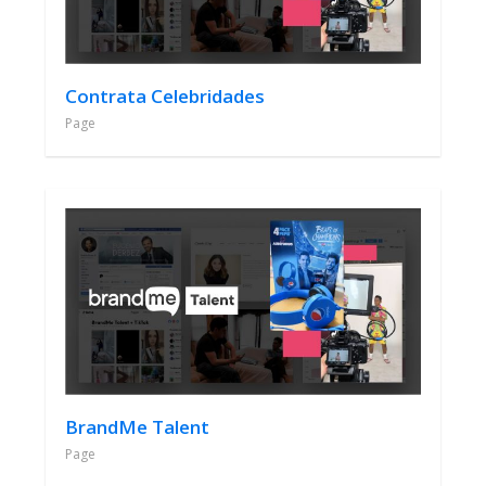
Contrata Celebridades
Page
BrandMe Talent
Page