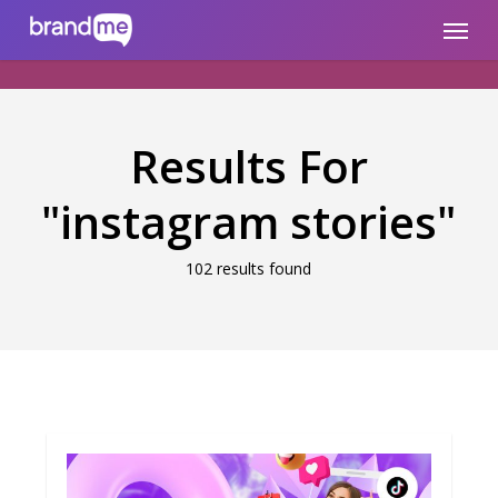
Skip
brandme.la
Menu
to
main
content
Results For
"instagram stories"
102 results found