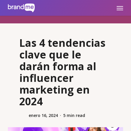
Skip
brandme.la
Menu
to
main
content
Las 4 tendencias
clave que le
darán forma al
influencer
marketing en
2024
enero 16, 2024
5 min read