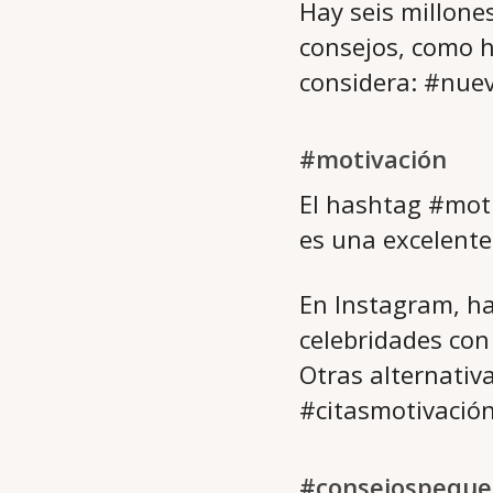
Hay seis millone
consejos, como h
considera: #nu
#motivación
El hashtag #moti
es una excelent
En Instagram, ha
celebridades con
Otras alternativ
#citasmotivació
#consejospequ