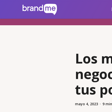
Skip
brandme.la
to
main
content
Los m
negoc
tus p
mayo 4, 2023
9 min