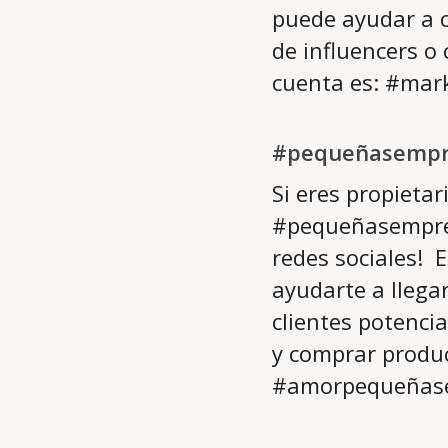
puede ayudar a c
de influencers o
cuenta es: #ma
#pequeñasempr
Si eres propieta
#pequeñasempres
redes sociales! 
ayudarte a llega
clientes potencia
y comprar produc
#amorpequeñase