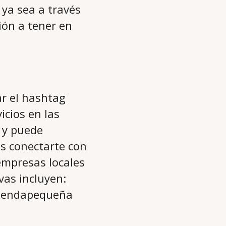
 ya sea a través
ión a tener en
ar el hashtag
cios en las
 y puede
es conectarte con
 empresas locales
vas incluyen:
iendapequeña