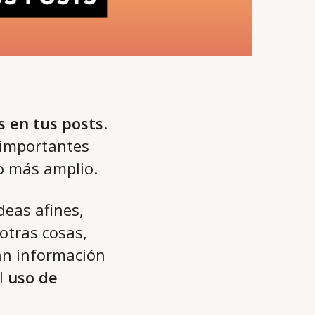
s en tus posts
.
 importantes
co más amplio.
deas afines,
otras cosas,
an información
el
uso de