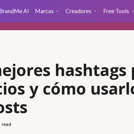
BrandMe AI
Marcas
Creadores
Free Tools
ejores hashtags 
ios y cómo usarl
osts
 read