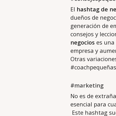
El
hashtag de ne
dueños de negoc
generación de em
consejos y lecci
negocios
es una 
empresa y aument
Otras variacion
#coachpequeña
#marketing
No es de extraña
esencial para cu
Este hashtag sue