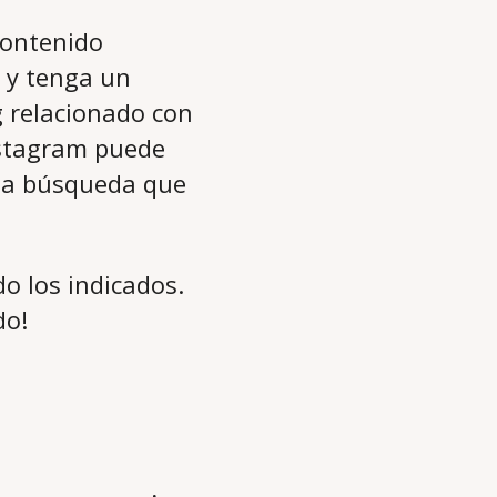
contenido
e y tenga un
g relacionado con
nstagram puede
 la búsqueda que
do los indicados.
do!