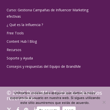
Curso: Gestiona Campañas de Influencer Marketing
efectivas
¿ Qué es la Influencia ?
Free Tools
Content Hub l Blog
Recursos
Soporte y Ayuda
Consejos y respuestas del Equipo de BrandMe
© 2026 BrandMe. Todos los derechos
Utilizamos cookies para asegurar que damos la mejor
reservados.
experiencia al usuario en nuestra web. Si sigues utilizando
este sitio asumiremos que estás de acuerdo.
x-
facebook
pinterest
linkedin
youtube
instagram
tiktok