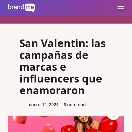
Skip
brandme.la
Menu
to
main
content
San Valentin: las
campañas de
marcas e
influencers que
enamoraron
enero 14, 2024
3 min read