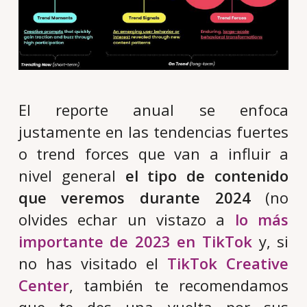
El reporte anual se enfoca
justamente en las tendencias fuertes
o
trend forces
que van a influir a
nivel general
el tipo de contenido
que veremos durante 2024
(no
olvides echar un vistazo a
lo más
importante de 2023 en TikTok
y, si
no has visitado el
TikTok Creative
Center
, también te recomendamos
que te des una vuelta por sus