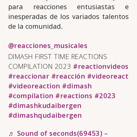
para reacciones entusiastas e
inesperadas de los variados talentos
de la comunidad.
@reacciones_musicales
DIMASH FIRST TIME REACTIONS
COMPILATION 2023
#reactionvideos
#reaccionar
#reacción
#videoreact
#videoreaction
#dimash
#compilation
#reactions
#2023
#dimashkudaibergen
#dimashqudaibergen
♬ Sound of seconds(69453) –