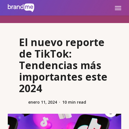
Skip
brandme.la
Menu
to
main
content
El nuevo reporte
de TikTok:
Tendencias más
importantes este
2024
enero 11, 2024
10 min read