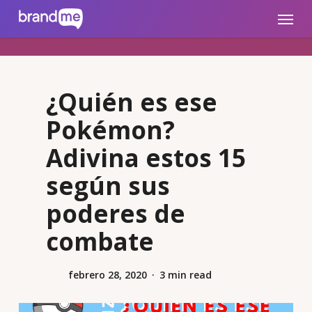
Skip
brandme.la
Menu
to
main
content
¿Quién es ese
Pokémon?
Adivina estos 15
según sus
poderes de
combate
febrero 28, 2020
3 min read