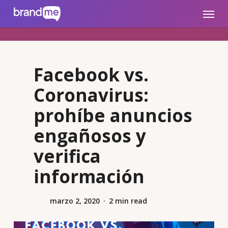
Skip
brandme.la
Menu
to
main
content
Facebook vs.
Coronavirus:
prohíbe anuncios
engañosos y
verifica
información
marzo 2, 2020
2 min read