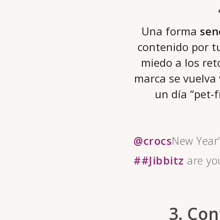
Una forma
sen
contenido por tu
miedo a los ret
marca se vuelva 
un día “pet-
@crocs
New Year’
##Jibbitz
are yo
3. Con