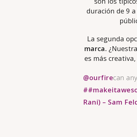
son los típic
duración de 9 a
públi
La segunda opc
marca
. ¿Nuestr
es más creativa,
@ourfire
can any
##makeitawes
Rani) – Sam Fel