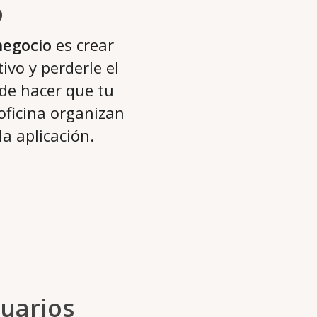
o
negocio
es crear
ivo y perderle el
 de hacer que tu
 oficina organizan
a aplicación.
suarios