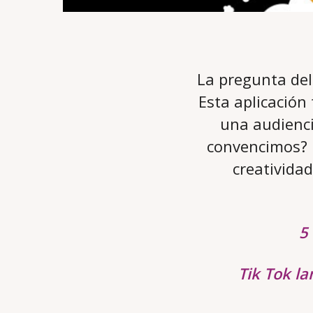
La pregunta del 
Esta aplicación
una audienc
convencimos? E
creativida
5
Tik Tok l