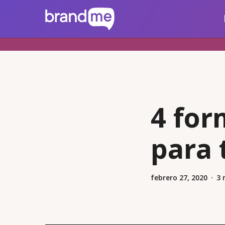
Skip
brandme.la
to
main
content
4 for
para 
febrero 27, 2020
3 