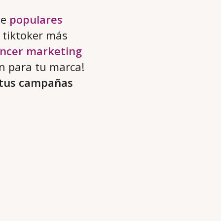
ne
populares
 tiktoker más
encer marketing
ón para tu marca!
r tus campañas