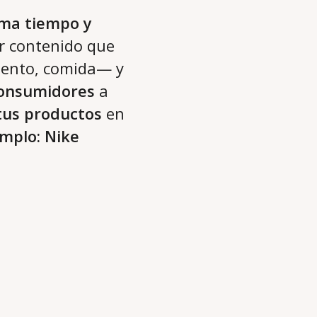
oma tiempo y
r contenido que
miento, comida— y
consumidores
a
 tus productos
en
emplo: Nike