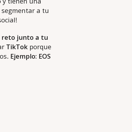
o
y tienen una
s segmentar a tu
ocial!
reto junto a tu
ar
TikTok
porque
ios.
Ejemplo: EOS