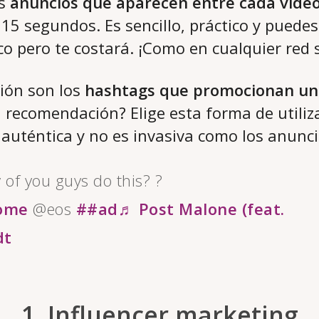
os
anuncios que aparecen entre cada vide
 15 segundos. Es sencillo, práctico y puede
co pero te costará. ¡Como en cualquier red s
ión son los
hashtags que promocionan un 
a recomendación? Elige esta forma de utiliz
 auténtica y no es invasiva como los anunc
 of you guys do this? ?
ome
@eos
##ad
♬ Post Malone (feat.
dt
1. Influencer marketing