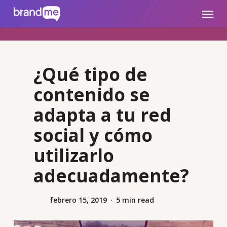
Skip
brandme.la
Menu
to
main
content
¿Qué tipo de
contenido se
adapta a tu red
social y cómo
utilizarlo
adecuadamente?
febrero 15, 2019
5 min read