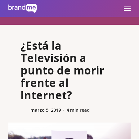
Skip
brandme.la
Menu
to
main
content
¿Está la
Televisión a
punto de morir
frente al
Internet?
marzo 5, 2019
4 min read