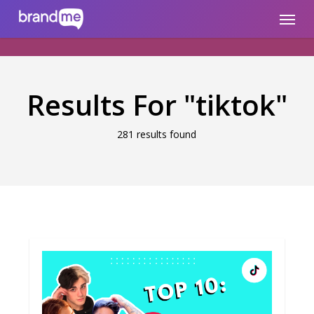
Skip
brandme.la
Menu
to
main
content
Results For
"tiktok"
281 results found