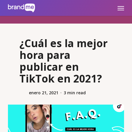
Skip
brandme.la
Menu
to
main
content
¿Cuál es la mejor
hora para
publicar en
TikTok en 2021?
enero 21, 2021
3 min read