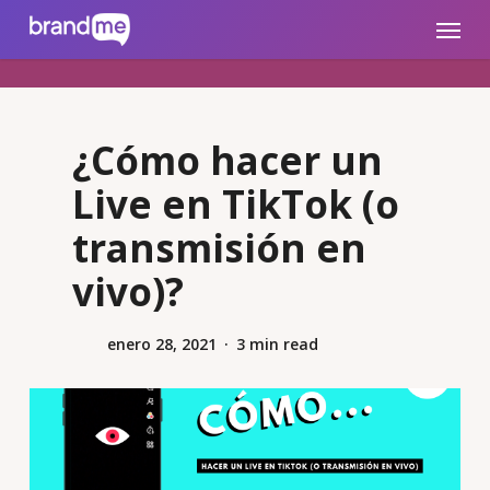
Skip
brandme.la
Menu
to
main
content
¿Cómo hacer un
Live en TikTok (o
transmisión en
vivo)?
enero 28, 2021
3 min read