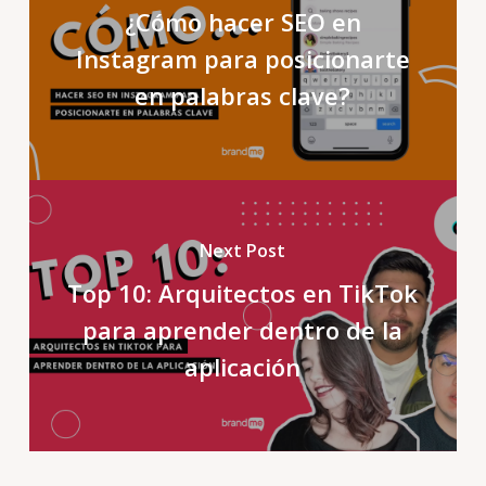
¿Cómo hacer SEO en
Instagram para posicionarte
en palabras clave?
Next Post
Top 10: Arquitectos en TikTok
para aprender dentro de la
aplicación