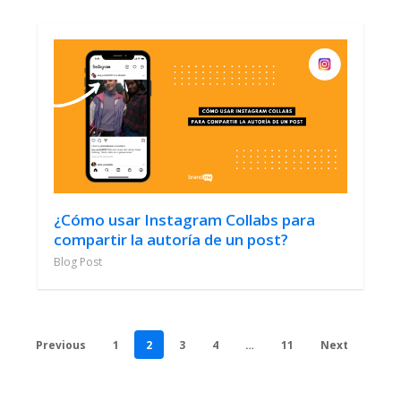
¿Cómo usar Instagram Collabs para
compartir la autoría de un post?
Blog Post
Previous
1
2
3
4
…
11
Next