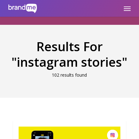
Skip
brandme.la
Menu
to
main
content
Results For
"instagram stories"
102 results found