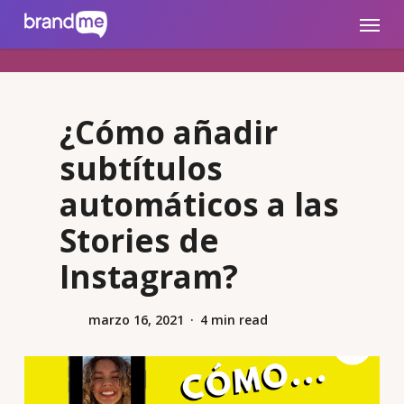
Skip
brandme.la
Menu
to
main
content
¿Cómo añadir
subtítulos
automáticos a las
Stories de
Instagram?
marzo 16, 2021
4 min read