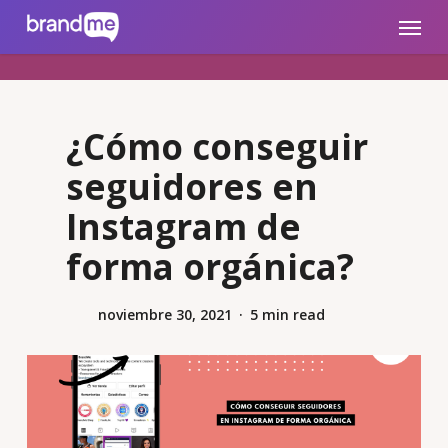
Skip
brandme.la
Menu
to
main
content
¿Cómo conseguir
seguidores en
Instagram de
forma orgánica?
noviembre 30, 2021
5 min read