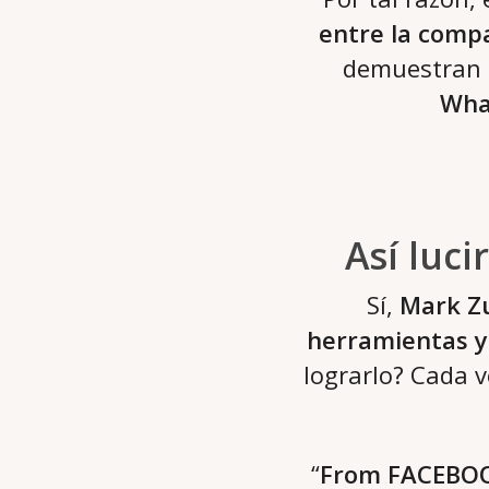
entre la compa
demuestran
Wha
Así luci
Sí,
Mark Z
herramientas y
lograrlo? Cada 
“
From FACEBO