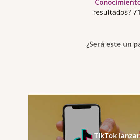
Conocimiento
resultados?
7
¿Será este un p
TikTok lanzar