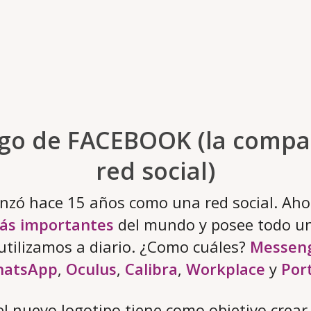
go de FACEBOOK (la compañ
red social)
zó hace 15 años como una red social. Ahor
ás importantes
del mundo y posee todo un
utilizamos a diario. ¿Como cuáles?
Messen
atsApp
,
Oculus
,
Calibra
,
Workplace
y
Por
 el nuevo logotipo tiene como objetivo crea