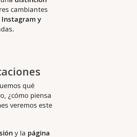
ores cambiantes
 Instagram y
adas.
icaciones
iquemos qué
o, ¿cómo piensa
nes veremos este
esión
y la
página