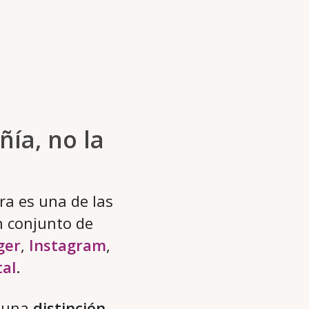
ía, no la
a es una de las
 conjunto de
ger
,
Instagram
,
tal
.
r una
distinción