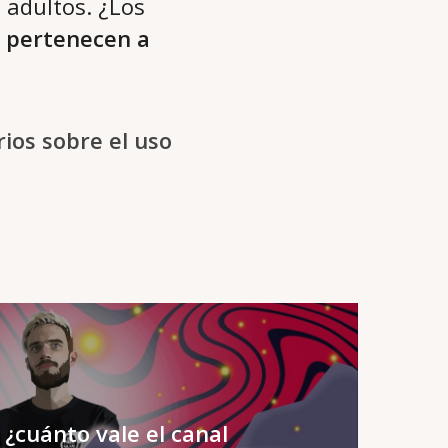
2 adultos. ¿Los
 pertenecen a
ios sobre el uso
 ¿cuánto vale el canal