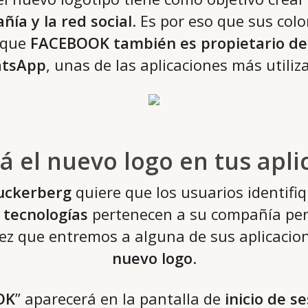
ñía y la red social
. Es por eso que sus col
 que
FACEBOOK
también es propietario de
tsApp
, unas de las aplicaciones más utiliz
rá el nuevo logo en tus apl
uckerberg
quiere que los usuarios identif
 tecnologías
pertenecen a su compañía per
vez que entremos a alguna de sus aplicacio
nuevo logo
.
OK
” aparecerá en la pantalla de
inicio de s