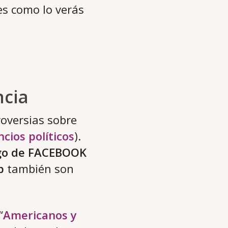
es como lo verás
ncia
oversias sobre
cios políticos
).
go de FACEBOOK
p
también son
“
Americanos y