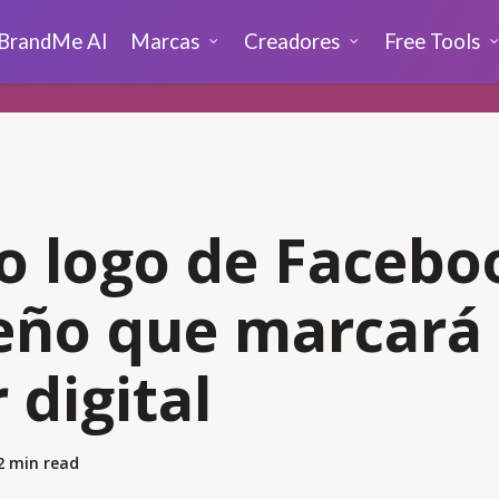
BrandMe AI
Marcas
Creadores
Free Tools
 logo de Faceboo
eño que marcará
 digital
2 min read