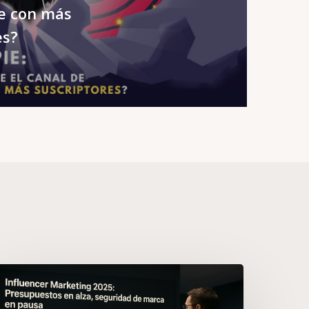
e con más
es?