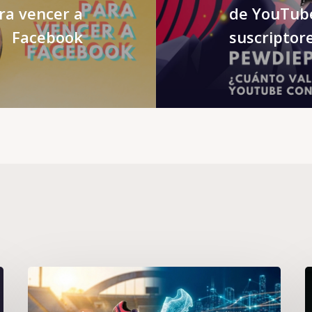
a vencer a
de YouTub
Facebook
suscriptor