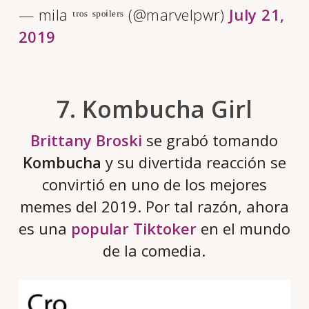
— mila ᵗʳᵒˢ ˢᵖᵒⁱˡᵉʳˢ (@marvelpwr)
July 21,
2019
7. Kombucha Girl
Brittany Broski
se grabó tomando
Kombucha
y su divertida reacción se
convirtió en uno de los mejores
memes del 2019. Por tal razón, ahora
es una
popular Tiktoker
en el mundo
de la comedia.