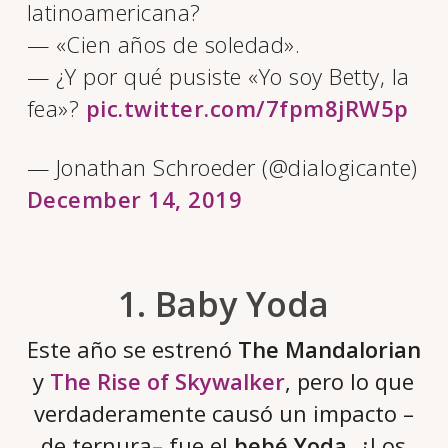
latinoamericana?
— «Cien años de soledad».
— ¿Y por qué pusiste «Yo soy Betty, la
fea»?
pic.twitter.com/7fpm8jRW5p
— Jonathan Schroeder (@dialogicante)
December 14, 2019
1. Baby Yoda
Este año se estrenó
The Mandalorian
y
The Rise of Skywalker
, pero lo que
verdaderamente causó un impacto –
de ternura– fue el
bebé Yoda
. ¿Los