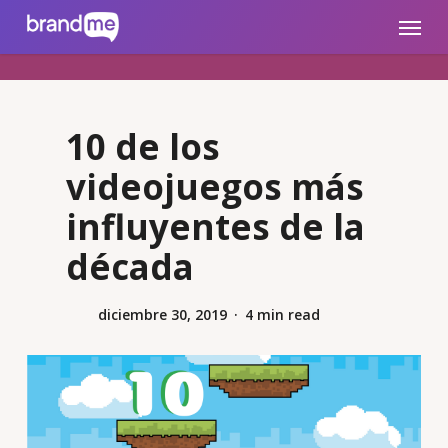
Skip
brandme.la
Menu
to
main
content
10 de los
videojuegos más
influyentes de la
década
diciembre 30, 2019
4 min read