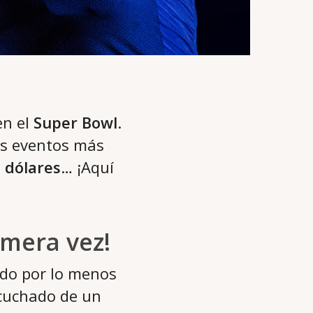
en el
Super Bowl
.
os eventos más
 dólares
… ¡Aquí
imera vez!
do por lo menos
scuchado de un