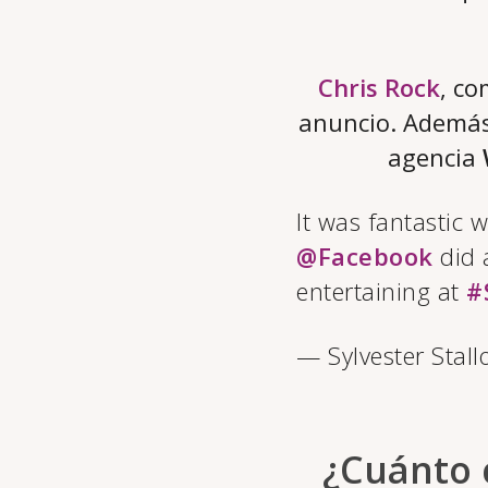
Chris Rock
, co
anuncio. Ademá
agencia
It was fantastic 
@Facebook
did 
entertaining at
#
— Sylvester Stal
¿Cuánto 