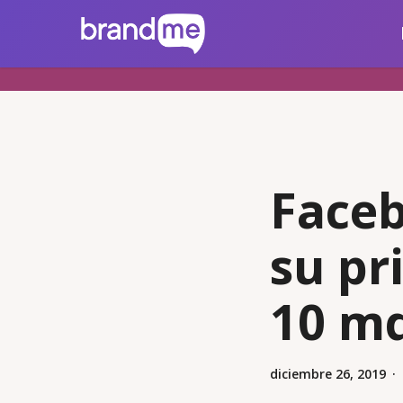
Skip
brandme.la
to
main
content
Faceb
su pr
10 m
diciembre 26, 2019