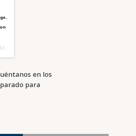
age.
ion
PDT
Cuéntanos en los
parado para