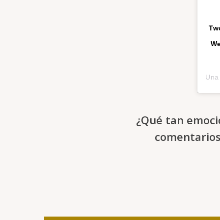
Two
We
Una 
¿Qué tan emocio
comentarios