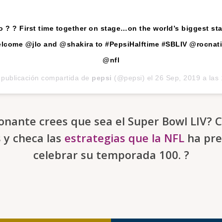
 ? ? First time together on stage…on the world’s biggest st
lcome @jlo and @shakira to #PepsiHalftime #SBLIV @rocnat
@nfl
publicación compartida de
pepsi
(@pepsi) el
26 Sep, 2019 a las 12:45 
nante crees que sea el Super Bowl LIV? 
 y checa las
estrategias que la NFL
ha pre
celebrar su temporada 100. ?