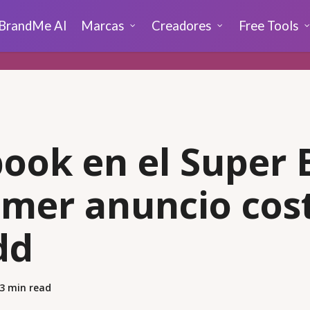
BrandMe AI
Marcas
Creadores
Free Tools
ook en el Super 
imer anuncio cos
dd
3 min read