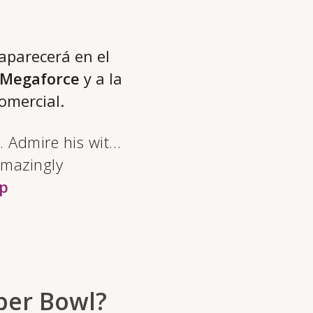
aparecerá en el
Megaforce
y a la
omercial.
. Admire his wit…
amazingly
dp
per Bowl?