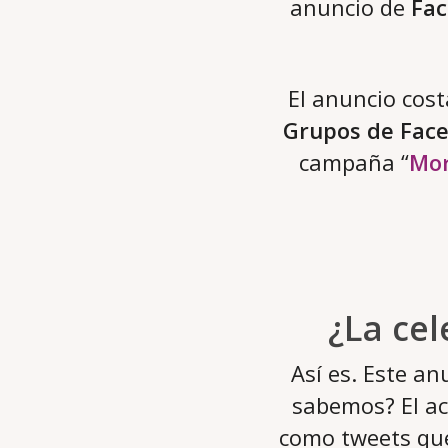
anuncio de
Fa
El anuncio cos
Grupos de Fac
campaña “
Mor
¿La cel
Así es. Este a
sabemos? El ac
como tweets que 