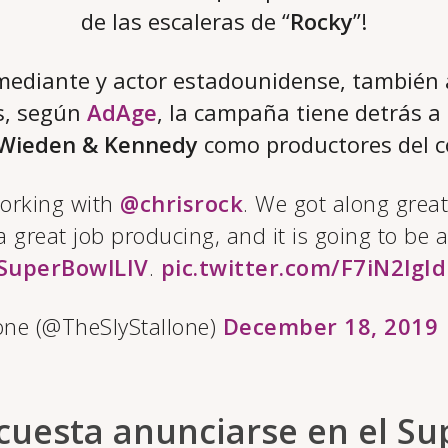
de las escaleras de “
Rocky
”!
mediante y actor estadounidense, también 
s, según
AdAge
, la campaña tiene detrás a
Wieden & Kennedy
como productores del c
working with
@chrisrock
. We got along great
a great job producing, and it is going to be 
SuperBowlLIV
.
pic.twitter.com/F7iN2lgI
lone (@TheSlyStallone)
December 18, 2019
cuesta anunciarse en el Su