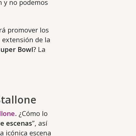
ón y no podemos
erá promover los
a extensión de la
Super Bowl
? La
Stallone
llone
. ¿Cómo lo
de escenas
”, así
la icónica escena