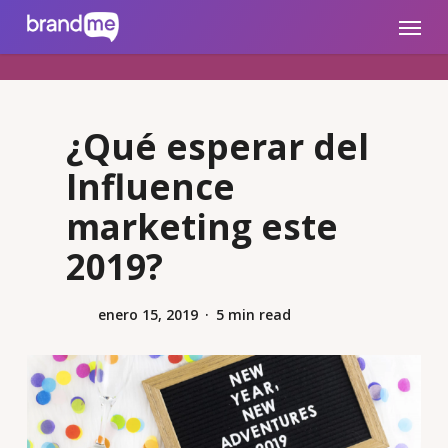
Skip
brandme.la
Menu
to
main
content
¿Qué esperar del
Influence
marketing este
2019?
enero 15, 2019
5 min read