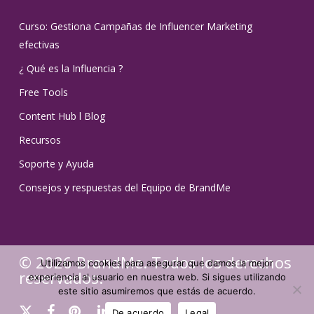
Curso: Gestiona Campañas de Influencer Marketing
efectivas
¿ Qué es la Influencia ?
Free Tools
Content Hub l Blog
Recursos
Soporte y Ayuda
Consejos y respuestas del Equipo de BrandMe
© 2026 BrandMe. Todos los derechos
Utilizamos cookies para asegurar que damos la mejor
reservados.
experiencia al usuario en nuestra web. Si sigues utilizando
este sitio asumiremos que estás de acuerdo.
x-
facebook
pinterest
linkedin
youtube
instagram
tiktok
De acuerdo
Legal