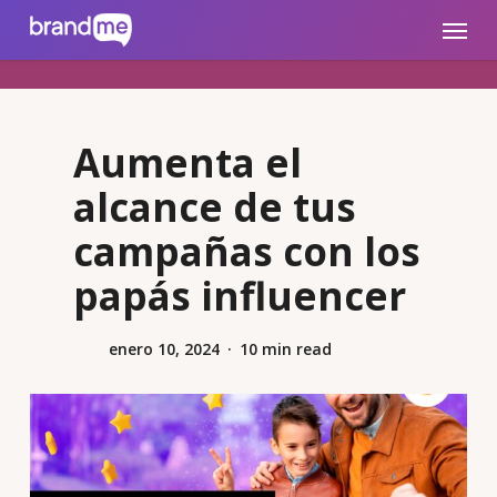
Skip
brandme.la
Menu
to
main
content
Aumenta el
alcance de tus
campañas con los
papás influencer
enero 10, 2024
10 min read