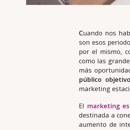
C
uando nos habl
son esos periodo
por el mismo, c
como las grandes
más oportunida
público objetiv
marketing estaci
El
marketing es
destinada a cone
aumento de inter