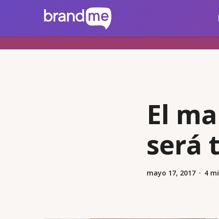
Skip
brandme.la
to
main
content
El ma
será 
mayo 17, 2017
4 mi