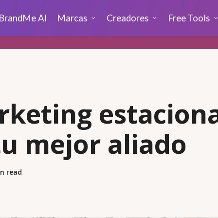
BrandMe AI
Marcas
Creadores
Free Tools
rketing estaciona
tu mejor aliado
n read