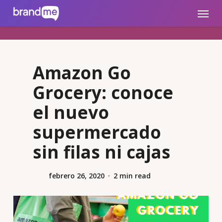
Skip
brandme.la
Menu
to
main
content
Amazon Go
Grocery: conoce
el nuevo
supermercado
sin filas ni cajas
febrero 26, 2020
2 min read