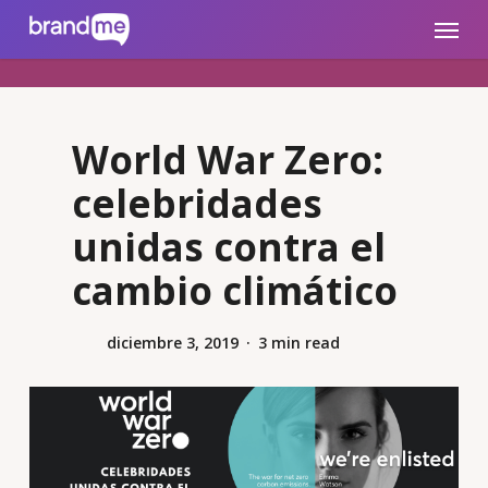
Skip
brandme.la
Menu
to
main
content
World War Zero:
celebridades
unidas contra el
cambio climático
diciembre 3, 2019
3 min read